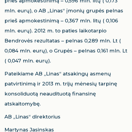
prieš apmokestinimą – 0,596 mln. litų ( 0,173
mln. eurų), o AB „Linas“ įmonių grupės pelnas
prieš apmokestinimą – 0,367 mln. litų ( 0,106
mln. eurų). 2012 m. to paties laikotarpio
Bendrovės rezultatas – pelnas 0,289 mln. Lt (
0,084 mln. eurų), o Grupės – pelnas 0,161 mln. Lt
( 0,047 mln. eurų).
Pateikiame AB „Linas“ atsakingų asmenų
patvirtinimą ir 2013 m. trijų mėnesių tarpinę
konsoliduotą neaudituotą finansinę
atskaitomybę.
AB „Linas“ direktorius
Martynas Jasinskas