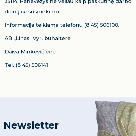
35114, Panevėžys ne vėliau kaip paskutinę darbo
dieną iki susirinkimo.
Informacija teikiama telefonu (8 45) 506100.
AB „Linas“ vyr. buhalterė
Daiva Minkevičienė
Tel. (8 45) 506141
Newsletter