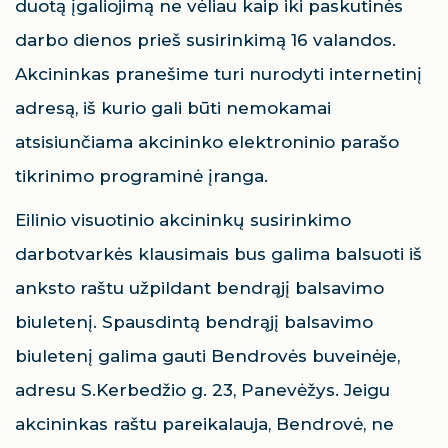
duotą įgaliojimą ne vėliau kaip iki paskutinės
darbo dienos prieš susirinkimą 16 valandos.
Akcininkas pranešime turi nurodyti internetinį
adresą, iš kurio gali būti nemokamai
atsisiunčiama akcininko elektroninio parašo
tikrinimo programinė įranga.
Eilinio visuotinio akcininkų susirinkimo
darbotvarkės klausimais bus galima balsuoti iš
anksto raštu užpildant bendrąjį balsavimo
biuletenį. Spausdintą bendrąjį balsavimo
biuletenį galima gauti Bendrovės buveinėje,
adresu S.Kerbedžio g. 23, Panevėžys. Jeigu
akcininkas raštu pareikalauja, Bendrovė, ne