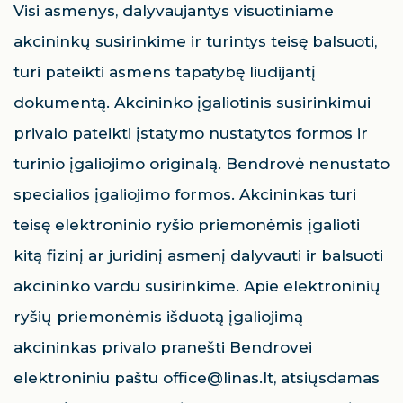
Visi asmenys, dalyvaujantys visuotiniame
akcininkų susirinkime ir turintys teisę balsuoti,
turi pateikti asmens tapatybę liudijantį
dokumentą. Akcininko įgaliotinis susirinkimui
privalo pateikti įstatymo nustatytos formos ir
turinio įgaliojimo originalą. Bendrovė nenustato
specialios įgaliojimo formos. Akcininkas turi
teisę elektroninio ryšio priemonėmis įgalioti
kitą fizinį ar juridinį asmenį dalyvauti ir balsuoti
akcininko vardu susirinkime. Apie elektroninių
ryšių priemonėmis išduotą įgaliojimą
akcininkas privalo pranešti Bendrovei
elektroniniu paštu office@linas.lt, atsiųsdamas