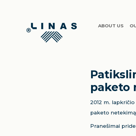
ABOUT US
O
Patiksl
paketo 
2012 m. lapkričio
paketo netekimą i
Pranešimai pride