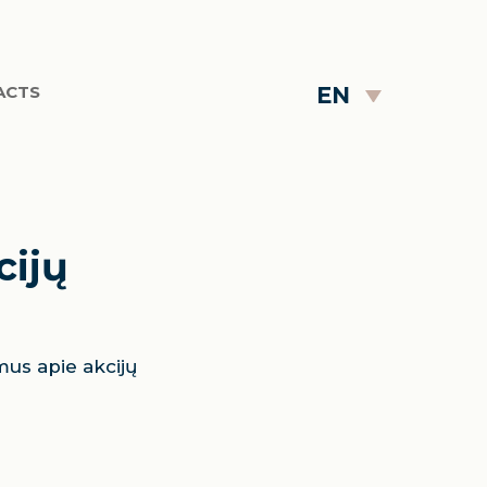
EN
ACTS
cijų
mus apie akcijų