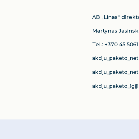
AB „Linas“ direkt
Martynas Jasinsk
Tel.: +370 45 506
akciju_paketo_ne
akciju_paketo_ne
akciju_paketo_igij