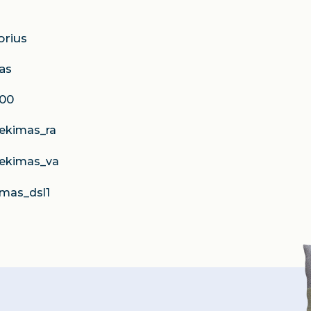
orius
as
100
tekimas_ra
tekimas_va
imas_dsl1