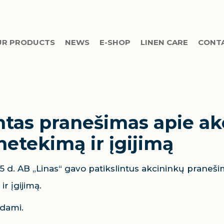
UR PRODUCTS
NEWS
E-SHOP
LINEN CARE
CONT
intas pranešimas apie ak
netekimą ir įgijimą
 5 d. AB „Linas“ gavo patikslintus akcininkų praneši
r įgijimą.
dami.