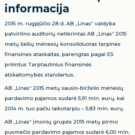
informacija
2015 m. rugpjūčio 28 d. AB „Linas“ valdyba
patvirtino auditorių netikrintas AB „Linas“ 2015
metų šešių mėnesių konsoliduotas tarpines
finansines ataskaitas, parengtas pagal ES
priimtus Tarptautinius finansinės
atskaitomybės standartus.
AB „Linas“ 2015 metų sausio-birželio mėnesių
pardavimo pajamos sudarė 5,91 mln. eurų, kai
2014 m. tuo pačiu laikotarpiu – 5,83 mln. eurų.
AB „Linas“ įmonių grupės 2015 metų pirmo
pusmečio pardavimo pajamos sudarė 6,00 mln.