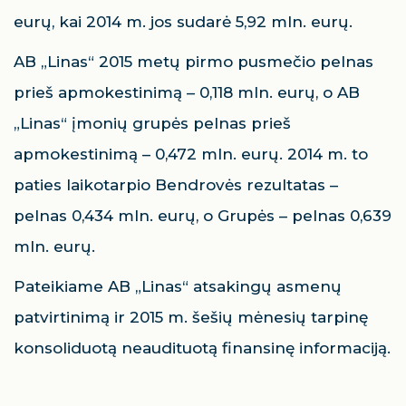
eurų, kai 2014 m. jos sudarė 5,92 mln. eurų.
AB „Linas“ 2015 metų pirmo pusmečio pelnas
prieš apmokestinimą – 0,118 mln. eurų, o AB
„Linas“ įmonių grupės pelnas prieš
apmokestinimą – 0,472 mln. eurų. 2014 m. to
paties laikotarpio Bendrovės rezultatas –
pelnas 0,434 mln. eurų, o Grupės – pelnas 0,639
mln. eurų.
Pateikiame AB „Linas“ atsakingų asmenų
patvirtinimą ir 2015 m. šešių mėnesių tarpinę
konsoliduotą neaudituotą finansinę informaciją.