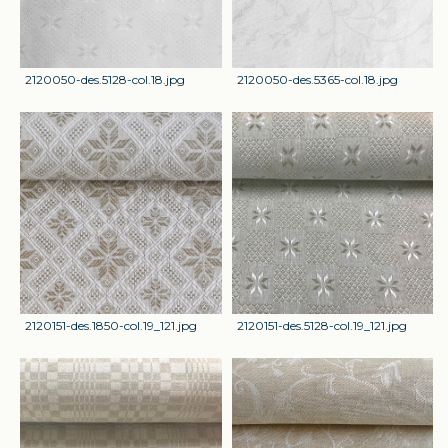
2120050-des.5128-col.18.jpg
2120050-des.5365-col.18.jpg
2120151-des.1850-col.19_121.jpg
2120151-des.5128-col.19_121.jpg