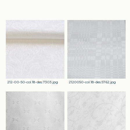
212-00-50-col.18-des.7303.jpg
2120050-col.18-des.5762.jpg