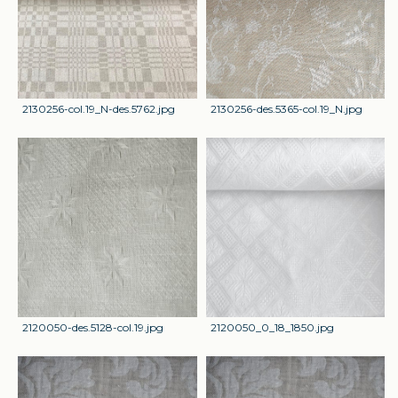
2130256-col.19_N-des.5762.jpg
2130256-des.5365-col.19_N.jpg
2120050-des.5128-col.19.jpg
2120050_0_18_1850.jpg