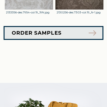
2133356-des.7954-col.19_19N.jpg
2130256-des.7303-col.19_N-1.jpg
ORDER SAMPLES