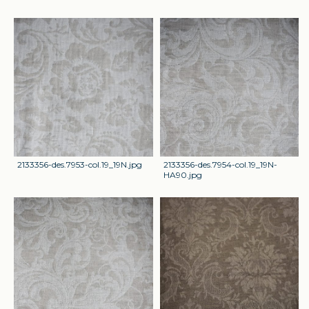
2133356-des.7953-col.19_19N.jpg
2133356-des.7954-col.19_19N-
HA90.jpg