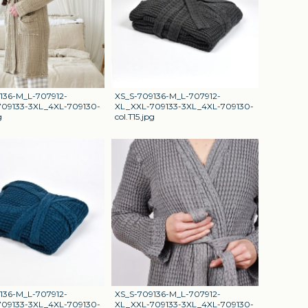
136-M_L-707912-
XS_S-709136-M_L-707912-
09133-3XL_4XL-709130-
XL_XXL-709133-3XL_4XL-709130-
g
col.T15.jpg
136-M_L-707912-
XS_S-709136-M_L-707912-
09133-3XL_4XL-709130-
XL_XXL-709133-3XL_4XL-709130-