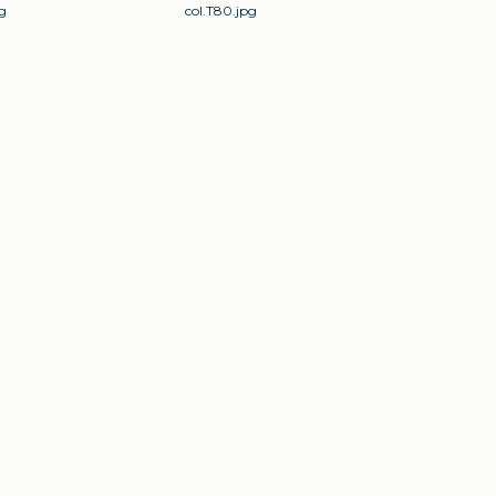
g
col.T80.jpg