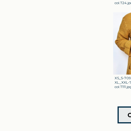
col.T24.j
XS_S-709
XL_XXL-7
col.T111.jp