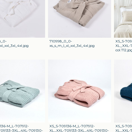
8_0-
710998_0_0-
XS_S-709
xl_xxl_3xl_4xl.jpg
xs_s_m_l_xl_xxl_3xl_4xl.jpg
XL_XXL-7
col.T12.jp
136-M_L-707912-
XS_S-709136-M_L-707912-
XS_S-709
09133-3XL_4XL-709130-
XL_XXL-709133-3XL_4XL-709130-
XL_XXL-7