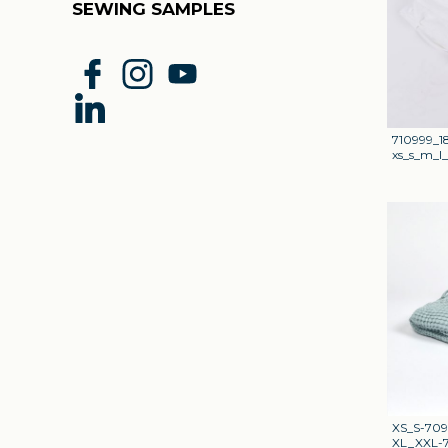
SEWING SAMPLES
710999_1
xs_s_m_l_
XS_S-709
XL_XXL-7