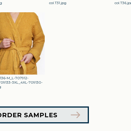
pg
col.T31.jpg
col.T36.jp
136-M_L-707912-
09133-3XL_4XL-709130-
g
ORDER SAMPLES